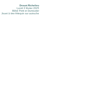
Drouot Richelieu
Lundi 3 février 2025
Bébé Petit et Dumoutier
Jouet à tirer Arlequin sur autruche