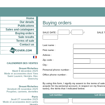
Home
Buying orders
Our details
Publications
Sales and catalogues
SALE DATE :
/
/
SALE T
Buying orders
Sale results
Terms of sale
Contact us
Last name :
First name :
Adress :
Zip code :
CALENDRIER DES VENTES
City :
Drouot Richelieu
Personal phone number :
Mardi 9 décembre 2025
Mode et accessoires dont Yves
Office phone number :
Saint Laurent, Hermès, Dior,
Givenchy
By using this form, I signify my assent to the terms of sa
acquire for my personal account, in respect on my financi
Drouot Richelieu
taxes), the items that I indicated below.
Vendredi 28 novembre 2025
Poupées, canivets, dentelles
Lot number
Lot descr
Paris
Jeudi 27 novembre 2025
Mode et accessoires dont carrés
Hermès