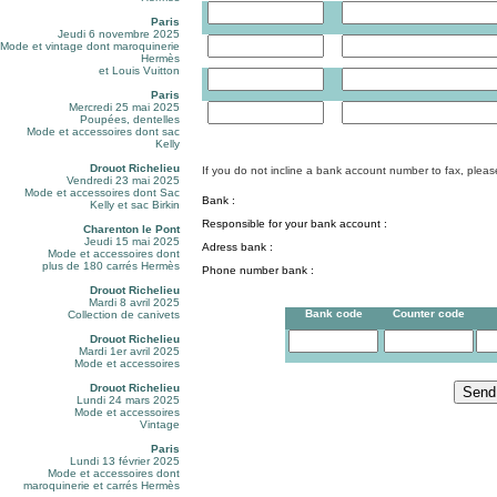
Paris
Jeudi 6 novembre 2025
Mode et vintage dont maroquinerie
Hermès
et Louis Vuitton
Paris
Mercredi 25 mai 2025
Poupées, dentelles
Mode et accessoires dont sac
t N°
Kelly
Drouot Richelieu
If you do not incline a bank account number to fax, please 
Vendredi 23 mai 2025
Mode et accessoires dont Sac
Bank :
Kelly et sac Birkin
Responsible for your bank account :
Charenton le Pont
Jeudi 15 mai 2025
Adress bank :
Mode et accessoires dont
plus de 180 carrés Hermès
Phone number bank :
Drouot Richelieu
Mardi 8 avril 2025
Bank code
Counter code
Collection de canivets
Drouot Richelieu
Mardi 1er avril 2025
Mode et accessoires
Drouot Richelieu
Lundi 24 mars 2025
Mode et accessoires
Vintage
Paris
Lundi 13 février 2025
Mode et accessoires dont
maroquinerie et carrés Hermès