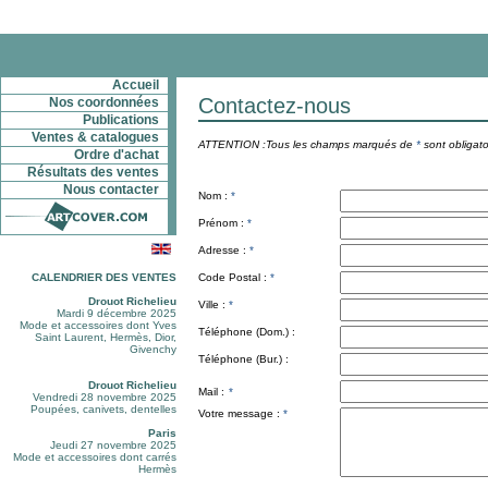
Accueil
Contactez-nous
Nos coordonnées
Publications
Ventes & catalogues
ATTENTION :Tous les champs marqués de
*
sont obligato
Ordre d'achat
Résultats des ventes
Nous contacter
Nom :
*
Prénom :
*
Adresse :
*
CALENDRIER DES VENTES
Code Postal :
*
Drouot Richelieu
Ville :
*
Mardi 9 décembre 2025
Mode et accessoires dont Yves
Téléphone (Dom.) :
Saint Laurent, Hermès, Dior,
Givenchy
Téléphone (Bur.) :
Drouot Richelieu
Mail :
*
Vendredi 28 novembre 2025
Poupées, canivets, dentelles
Votre message :
*
Paris
Jeudi 27 novembre 2025
Mode et accessoires dont carrés
Hermès