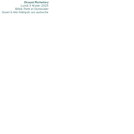
Drouot Richelieu
Lundi 3 février 2025
Bébé Petit et Dumoutier
Jouet à tirer Arlequin sur autruche