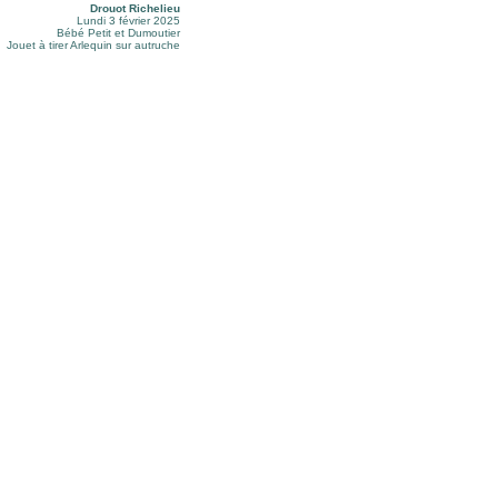
Drouot Richelieu
Lundi 3 février 2025
Bébé Petit et Dumoutier
Jouet à tirer Arlequin sur autruche