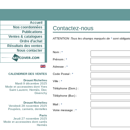
Accueil
Contactez-nous
Nos coordonnées
Publications
Ventes & catalogues
ATTENTION :Tous les champs marqués de
*
sont obligato
Ordre d'achat
Résultats des ventes
Nous contacter
Nom :
*
Prénom :
*
Adresse :
*
CALENDRIER DES VENTES
Code Postal :
*
Drouot Richelieu
Ville :
*
Mardi 9 décembre 2025
Mode et accessoires dont Yves
Téléphone (Dom.) :
Saint Laurent, Hermès, Dior,
Givenchy
Téléphone (Bur.) :
Drouot Richelieu
Mail :
*
Vendredi 28 novembre 2025
Poupées, canivets, dentelles
Votre message :
*
Paris
Jeudi 27 novembre 2025
Mode et accessoires dont carrés
Hermès