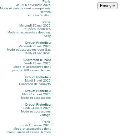
Paris
Jeudi 6 novembre 2025
Mode et vintage dont maroquinerie
Hermès
et Louis Vuitton
Paris
Mercredi 25 mai 2025
Poupées, dentelles
Mode et accessoires dont sac
Kelly
Drouot Richelieu
Vendredi 23 mai 2025
Mode et accessoires dont Sac
Kelly et sac Birkin
Charenton le Pont
Jeudi 15 mai 2025
Mode et accessoires dont
plus de 180 carrés Hermès
Drouot Richelieu
Mardi 8 avril 2025
Collection de canivets
Drouot Richelieu
Mardi 1er avril 2025
Mode et accessoires
Drouot Richelieu
Lundi 24 mars 2025
Mode et accessoires
Vintage
Paris
Lundi 13 février 2025
Mode et accessoires dont
maroquinerie et carrés Hermès