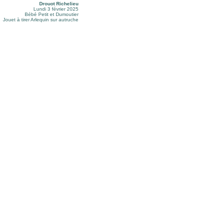
Drouot Richelieu
Lundi 3 février 2025
Bébé Petit et Dumoutier
Jouet à tirer Arlequin sur autruche