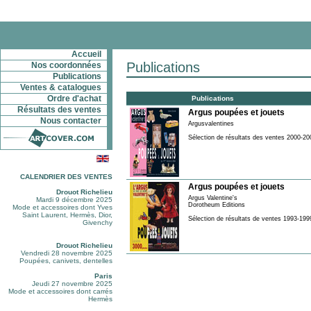
Accueil
Publications
Nos coordonnées
Publications
Ventes & catalogues
Ordre d'achat
Publications
Résultats des ventes
Argus poupées et jouets
Nous contacter
Argusvalentines
Sélection de résultats des ventes 2000-20
CALENDRIER DES VENTES
Argus poupées et jouets
Drouot Richelieu
Argus Valentine's
Mardi 9 décembre 2025
Dorotheum Editions
Mode et accessoires dont Yves
Saint Laurent, Hermès, Dior,
Sélection de résultats de ventes 1993-199
Givenchy
Drouot Richelieu
Vendredi 28 novembre 2025
Poupées, canivets, dentelles
Paris
Jeudi 27 novembre 2025
Mode et accessoires dont carrés
Hermès