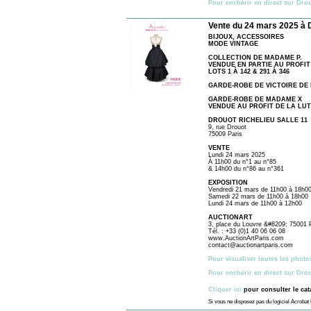
Pour enchérir en direct sur Dro
Vente du 24 mars 2025 à 
BIJOUX, ACCESSOIRES
MODE VINTAGE
COLLECTION DE MADAME P.
VENDUE EN PARTIE AU PROFIT
LOTS 1 À 142 & 291 À 346
GARDE-ROBE DE VICTOIRE DE
GARDE-ROBE DE MADAME X
VENDUE AU PROFIT DE LA LU
DROUOT RICHELIEU SALLE 11
9, rue Drouot
75009 Paris
VENTE
Lundi 24 mars 2025
À 11h00 du n°1 au n°85
& 14h00 du n°86 au n°361
EXPOSITION
Vendredi 21 mars de 11h00 à 18h0
Samedi 22 mars de 11h00 à 18h00
Lundi 24 mars de 11h00 à 12h00
AUCTIONART
3, place du Louvre &#8209; 75001 
Tél. : +33 (0)1 40 06 06 08
www.AuctionArtParis.com
contact@auctionartparis.com
Pour visualiser toutes les photo
Pour enchérir en direct sur Dro
Cliquer ici
pour consulter le ca
Si vous ne disposez pas du logiciel Acroba