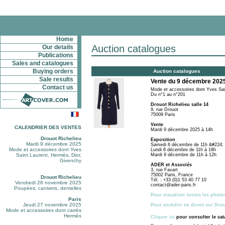
Home
Auction catalogues
Our details
Publications
Sales and catalogues
Buying orders
Auction catalogues
Sale results
Vente du 9 décembre 2025
Contact us
Mode et accessoires dont Yves Sai
Du n°1 au n°201
Drouot Richelieu salle 14
9, rue Drouot
75009 Paris
Vente
CALENDRIER DES VENTES
Mardi 9 décembre 2025 à 14h
Drouot Richelieu
Exposition
Mardi 9 décembre 2025
Samedi 6 décembre de 11h &#224;
Mode et accessoires dont Yves
Lundi 8 décembre de 11h à 18h
Saint Laurent, Hermès, Dior,
Mardi 9 décembre de 11h à 12h
Givenchy
ADER et Associés
3, rue Favart
75002 Paris, France
Drouot Richelieu
Tél. : +33 (0)1 53 40 77 10
Vendredi 28 novembre 2025
contact@ader-paris.fr
Poupées, canivets, dentelles
Pour visualiser toutes les photo
Paris
Jeudi 27 novembre 2025
Pour enchérir en direct sur Dro
Mode et accessoires dont carrés
Hermès
Cliquer ici
pour consulter le ca