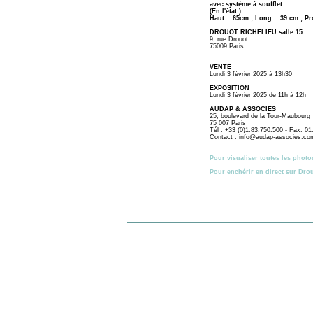
avec système à soufflet.
(En l'état.)
Haut. : 65cm ; Long. : 39 cm ; Pr
DROUOT RICHELIEU salle 15
9, rue Drouot
75009 Paris
VENTE
Lundi 3 février 2025 à 13h30
EXPOSITION
Lundi 3 février 2025 de 11h à 12h
AUDAP & ASSOCIES
25, boulevard de la Tour-Maubourg
75 007 Paris
Tél : +33 (0)1.83.750.500 - Fax. 0
Contact : info@audap-associes.co
Pour visualiser toutes les photo
Pour enchérir en direct sur Dro