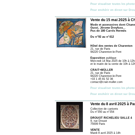
Pour visualiser toutes les photo
Pour enchérir en direct sur Dro
Vente du 15 mai 2025 à C
Mode et accessoires dont Chanel
Gucci, Jérome Dreyfuss...
Pus de 180 Carrés Hermès
Du n°92 au n°412
Hôtel des ventes de Charenton
21, rue de Paris
94220 Charenton-le-Pont
Exposition
publique
Mercredi 14 Mai 2025 de 10h à 12h
et le matin de la vente de 10h à 12
CRAIT+MÜLLER
21, rue de Paris
94220 Charenton-le-Pont
+33 1 45 81 52 36
contact@crait-muller.com
Pour visualiser toutes les photo
Pour enchérir en direct sur Dro
Vente du 8 avril 2025 à Pa
Collection de canivets
Du n°350 au n°354
DROUOT RICHELIEU SALLE 4
9, rue Drouot
75009 Paris
VENTE
Mardi 8 avril 2025 à 14h