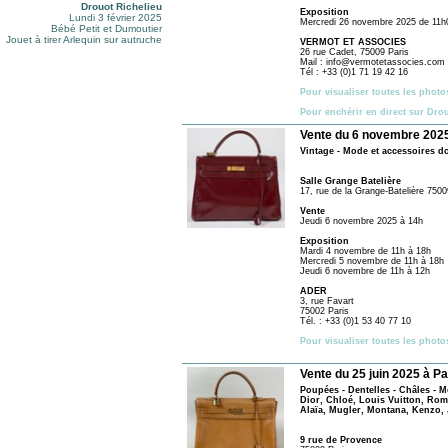
Drouot Richelieu
Exposition
Lundi 3 février 2025
Mercredi 26 novembre 2025 de 11h
Bébé Petit et Dumoutier
Jouet à tirer Arlequin sur autruche
VERMOT ET ASSOCIES
26 rue Cadet, 75009 Paris
Mail : info@vermotetassocies.com
Tél : +33 (0)1 71 19 42 16
Pour visualiser toutes les photo
Pour enchérir en direct sur Dro
Vente du 6 novembre 2025
Vintage - Mode et accessoires d
Salle Grange Batelière
17, rue de la Grange-Batelière 7500
Vente
Jeudi 6 novembre 2025 à 14h
Exposition
Mardi 4 novembre de 11h à 18h
Mercredi 5 novembre de 11h à 18h
Jeudi 6 novembre de 11h à 12h
ADER
3, rue Favart
75002 Paris
Tél. : +33 (0)1 53 40 77 10
Pour visualiser toutes les photo
Vente du 25 juin 2025 à Pa
Poupées - Dentelles - Châles - 
Dior, Chloé, Louis Vuitton, Rom
Alaïa, Mugler, Montana, Kenzo,
9 rue de Provence