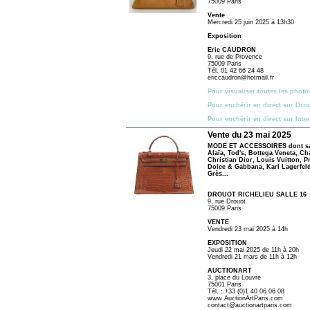
75009 Paris
Vente
Mercredi 25 juin 2025 à 13h30
Exposition
Eric CAUDRON
9, rue de Provence
75009 Paris
Tél. 01 42 66 24 48
ericcaudron@hotmail.fr
Pour visualiser toutes les photo
Pour enchérir en direct sur Dro
Pour enchérir en direct sur Inte
Vente du 23 mai 2025
MODE ET ACCESSOIRES dont sac K
Alaïa, Tod's, Bottega Veneta, Ch
Christian Dior, Louis Vuitton, P
Dolce & Gabbana, Karl Lagerfeld
Grès...
DROUOT RICHELIEU SALLE 16
9, rue Drouot
75009 Paris
VENTE
Vendredi 23 mai 2025 à 14h
EXPOSITION
Jeudi 22 mai 2025 de 11h à 20h
Vendredi 21 mars de 11h à 12h
AUCTIONART
3, place du Louvre
75001 Paris
Tél. : +33 (0)1 40 06 06 08
www.AuctionArtParis.com
contact@auctionartparis.com