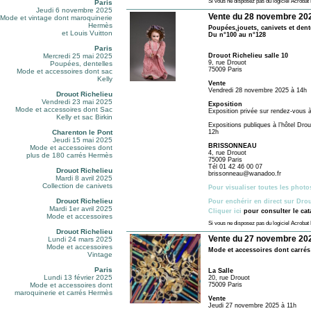
Si vous ne disposez pas du logiciel Acroba
Paris
Jeudi 6 novembre 2025
Vente du 28 novembre 202
Mode et vintage dont maroquinerie
Hermès
Poupées,jouets, canivets et dent
et Louis Vuitton
Du n°100 au n°128
Paris
Mercredi 25 mai 2025
Drouot Richelieu salle 10
9, rue Drouot
Poupées, dentelles
75009 Paris
Mode et accessoires dont sac
Kelly
Vente
Vendredi 28 novembre 2025 à 14h
Drouot Richelieu
Vendredi 23 mai 2025
Exposition
Mode et accessoires dont Sac
Exposition privée sur rendez-vous à
Kelly et sac Birkin
Expositions publiques à l’hôtel Dro
Charenton le Pont
12h
Jeudi 15 mai 2025
BRISSONNEAU
Mode et accessoires dont
4, rue Drouot
plus de 180 carrés Hermès
75009 Paris
Tél 01 42 46 00 07
Drouot Richelieu
brissonneau@wanadoo.fr
Mardi 8 avril 2025
Collection de canivets
Pour visualiser toutes les photo
Drouot Richelieu
Pour enchérir en direct sur Dro
Mardi 1er avril 2025
Cliquer ici
pour consulter le ca
Mode et accessoires
Si vous ne disposez pas du logiciel Acroba
Drouot Richelieu
Vente du 27 novembre 202
Lundi 24 mars 2025
Mode et accessoires
Mode et accessoires dont carrés 
Vintage
Paris
La Salle
Lundi 13 février 2025
20, rue Drouot
Mode et accessoires dont
75009 Paris
maroquinerie et carrés Hermès
Vente
Jeudi 27 novembre 2025 à 11h