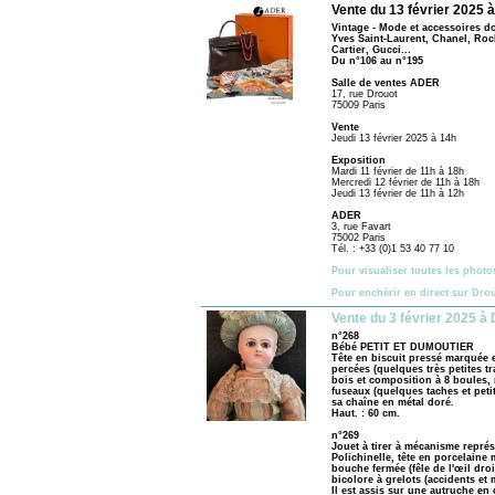
Vente du 13 février 2025 à
Vintage - Mode et accessoires do
Yves Saint-Laurent, Chanel, Roch
Cartier, Gucci...
Du n°106 au n°195
Salle de ventes ADER
17, rue Drouot
75009 Paris
Vente
Jeudi 13 février 2025 à 14h
Exposition
Mardi 11 février de 11h à 18h
Mercredi 12 février de 11h à 18h
Jeudi 13 février de 11h à 12h
ADER
3, rue Favart
75002 Paris
Tél. : +33 (0)1 53 40 77 10
Pour visualiser toutes les photo
Pour enchérir en direct sur Dro
Vente du 3 février 2025 à 
n°268
Bébé PETIT ET DUMOUTIER
Tête en biscuit pressé marquée e
percées (quelques très petites tr
bois et composition à 8 boules, 
fuseaux (quelques taches et peti
sa chaîne en métal doré.
Haut. : 60 cm.
n°269
Jouet à tirer à mécanisme représ
Polichinelle, tête en porcelaine
bouche fermée (fêle de l'œil dro
bicolore à grelots (accidents et
Il est assis sur une autruche e