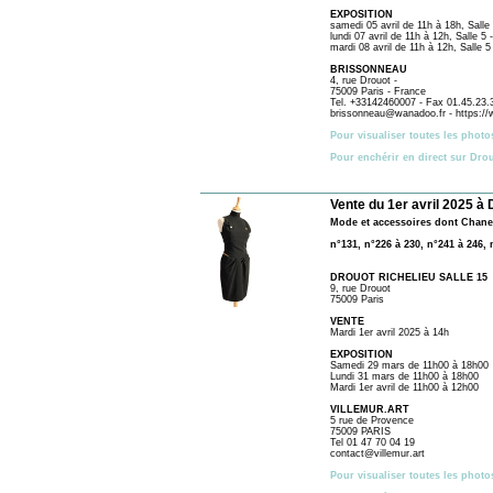
EXPOSITION
samedi 05 avril de 11h à 18h, Salle
lundi 07 avril de 11h à 12h, Salle 5 
mardi 08 avril de 11h à 12h, Salle 5
BRISSONNEAU
4, rue Drouot -
75009 Paris - France
Tel. +33142460007 - Fax 01.45.23.
brissonneau@wanadoo.fr - https://
Pour visualiser toutes les photo
Pour enchérir en direct sur Dro
Vente du 1er avril 2025 à 
Mode et accessoires dont Chanel
n°131, n°226 à 230, n°241 à 246, 
DROUOT RICHELIEU SALLE 15
9, rue Drouot
75009 Paris
VENTE
Mardi 1er avril 2025 à 14h
EXPOSITION
Samedi 29 mars de 11h00 à 18h00
Lundi 31 mars de 11h00 à 18h00
Mardi 1er avril de 11h00 à 12h00
VILLEMUR.ART
5 rue de Provence
75009 PARIS
Tel 01 47 70 04 19
contact@villemur.art
Pour visualiser toutes les photo